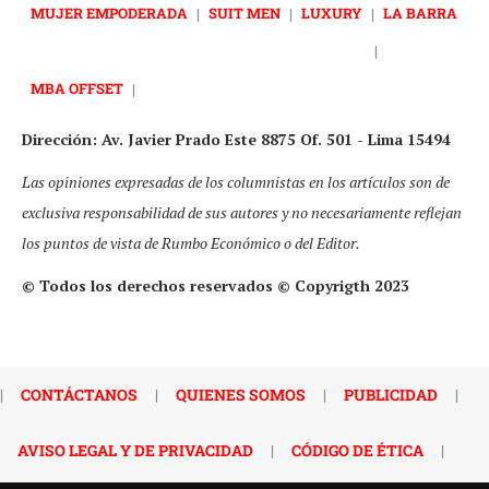
MUJER EMPODERADA
|
SUIT MEN
|
LUXURY
|
LA BARRA
|
MBA OFFSET
|
Dirección: Av. Javier Prado Este 8875 Of. 501 - Lima 15494
Las opiniones expresadas de los columnistas en los artículos son de
exclusiva responsabilidad de sus autores y no necesariamente reflejan
los puntos de vista de Rumbo Económico o del Editor.
© Todos los derechos reservados © Copyrigth 2023
|
CONTÁCTANOS
|
QUIENES SOMOS
|
PUBLICIDAD
|
AVISO LEGAL Y DE PRIVACIDAD
|
CÓDIGO DE ÉTICA
|