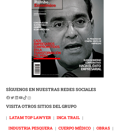
SÍGUENOS EN NUESTRAS REDES SOCIALES
VISITA OTROS SITIOS DEL GRUPO
|
LATAM TOP LAWYER
|
INCA TRAIL
|
INDUSTRIA PESQUERA
|
CUERPO MÉDICO
|
OBRAS
|