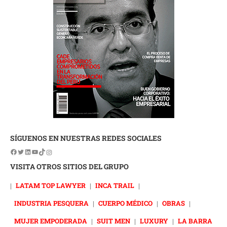
SÍGUENOS EN NUESTRAS REDES SOCIALES
VISITA OTROS SITIOS DEL GRUPO
|
LATAM TOP LAWYER
|
INCA TRAIL
|
INDUSTRIA PESQUERA
|
CUERPO MÉDICO
|
OBRAS
|
MUJER EMPODERADA
|
SUIT MEN
|
LUXURY
|
LA BARRA