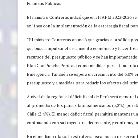
Finanzas Públicas
El ministro Contreras indicó que en el IAPM 2023-2026 se e
en línea con la implementación de la estrategia fiscal pa
“El ministro Contreras anunció que gracias a la sólida posi
que busca impulsar el crecimiento económico y hacer frent
recursos del presupuesto público y se han implementado 
Plan Con Punche Perú, así como medidas para atender la e
Emergencia. También se espera un crecimiento del 6,0% en 
presupuesto y a medidas para reducir los efectos del prim
A nivel de la región, el déficit fiscal de Perú será meno
al promedio de los países latinoamericanos (5,2%), por de
Chile (2,4%). El menor déficit fiscal permitirá mantener un
continuando con su trayectoria decreciente, y contribuyen
En el mediano plazo, la estrategia fiscal busca preservar 