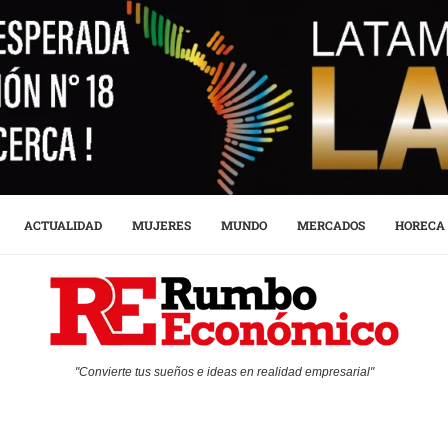
ACTUALIDAD
MUJERES
MUNDO
MERCADOS
HORECA
"Convierte tus sueños e ideas en realidad empresarial"