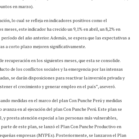
puntos en marzo).
ión, lo cual se refleja en indicadores positivos como el
os meses, este indicador ha crecido un 9,1% en abril, un 8,2% en
período del año anterior. Además, se espera que las expectativas a
as a corto plazo mejoren significativamente.
e recuperación en los siguientes meses, que esta se consolide.
to de los conflictos sociales y la emergencia por las intensas
gadas, se darán disposiciones para reactivar la inversión privada y
stener el crecimiento y generar empleo en el país”, aseveró.
sando medidas en el marco del plan Con Punche Perú y medidas
no avanza en al ejecución del plan Con Punche Perú. Este plan se
al, y presta atención especial a las personas más vulnerables,
 parte de este plan, se lanzó el Plan Con Punche Productivo en
 y pequeñas empresas (MYPEs). Posteriormente, se lanzaron el Plan