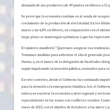
demanda de sus productos (de 49 puntos en febrero a 52 
Se prevé que la economía continúe en al senda de recuperac
crecimiento de la producción de electricidad. En los últim
marzo y un 4,8% en febrero, en comparación con el mismo 
largo plazo se mantengan optimistas y que las expectativ
El ministro manifestó “Queremos asegurar esa tendencia d
Tomamos medidas para enfrentar el shock generado produc
lluvias, y, en el marco de la delegación de facultades dele
seguir impulsando la inversión pública, esenciales para so
En este contexto, desde el Gobierno ha continuado impul
para la atención a la emergencia climática. Así, el Gobier
enfoca en reactivar la economía a nivel regional y sectori
especialmente en las zonas con conflictos sociales. Como
enero de 2023, con el objetivo de fortalecer a las micro