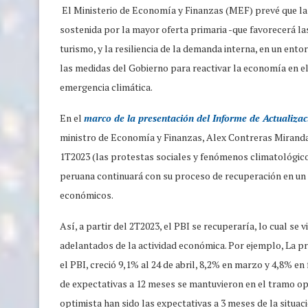
El Ministerio de Economía y Finanzas (MEF) prevé que la 
sostenida por la mayor oferta primaria -que favorecerá las
turismo, y la resiliencia de la demanda interna, en un ento
las medidas del Gobierno para reactivar la economía en e
emergencia climática.
En el
marco de la presentación del Informe de Actualiz
ministro de Economía y Finanzas, Alex Contreras Miranda 
1T2023 (las protestas sociales y fenómenos climatológico
peruana continuará con su proceso de recuperación en un 
económicos.
Así, a partir del 2T2023, el PBI se recuperaría, lo cual se 
adelantados de la actividad económica. Por ejemplo, La p
el PBI, creció 9,1% al 24 de abril, 8,2% en marzo y 4,8% en
de expectativas a 12 meses se mantuvieron en el tramo op
optimista han sido las expectativas a 3 meses de la situa