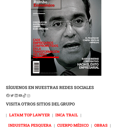
SÍGUENOS EN NUESTRAS REDES SOCIALES
VISITA OTROS SITIOS DEL GRUPO
|
LATAM TOP LAWYER
|
INCA TRAIL
|
INDUSTRIA PESQUERA
|
CUERPO MÉDICO
|
OBRAS
|