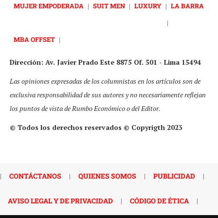
MUJER EMPODERADA
|
SUIT MEN
|
LUXURY
|
LA BARRA
|
MBA OFFSET
|
Dirección: Av. Javier Prado Este 8875 Of. 501 - Lima 15494
Las opiniones expresadas de los columnistas en los artículos son de
exclusiva responsabilidad de sus autores y no necesariamente reflejan
los puntos de vista de Rumbo Económico o del Editor.
© Todos los derechos reservados © Copyrigth 2023
|
CONTÁCTANOS
|
QUIENES SOMOS
|
PUBLICIDAD
|
AVISO LEGAL Y DE PRIVACIDAD
|
CÓDIGO DE ÉTICA
|