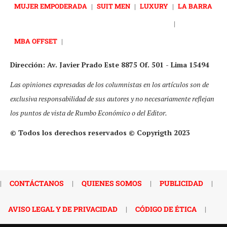
MUJER EMPODERADA
|
SUIT MEN
|
LUXURY
|
LA BARRA
|
MBA OFFSET
|
Dirección: Av. Javier Prado Este 8875 Of. 501 - Lima 15494
Las opiniones expresadas de los columnistas en los artículos son de
exclusiva responsabilidad de sus autores y no necesariamente reflejan
los puntos de vista de Rumbo Económico o del Editor.
© Todos los derechos reservados © Copyrigth 2023
|
CONTÁCTANOS
|
QUIENES SOMOS
|
PUBLICIDAD
|
AVISO LEGAL Y DE PRIVACIDAD
|
CÓDIGO DE ÉTICA
|