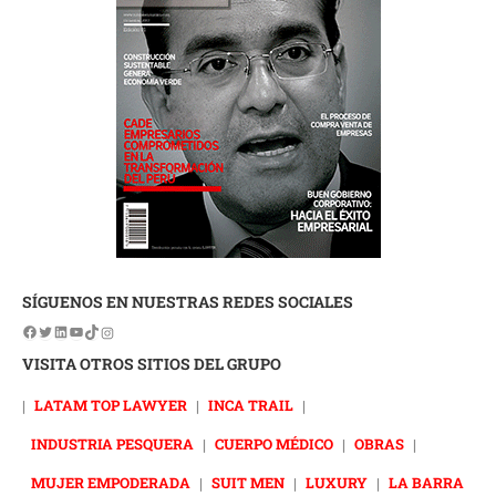
SÍGUENOS EN NUESTRAS REDES SOCIALES
VISITA OTROS SITIOS DEL GRUPO
|
LATAM TOP LAWYER
|
INCA TRAIL
|
INDUSTRIA PESQUERA
|
CUERPO MÉDICO
|
OBRAS
|
MUJER EMPODERADA
|
SUIT MEN
|
LUXURY
|
LA BARRA