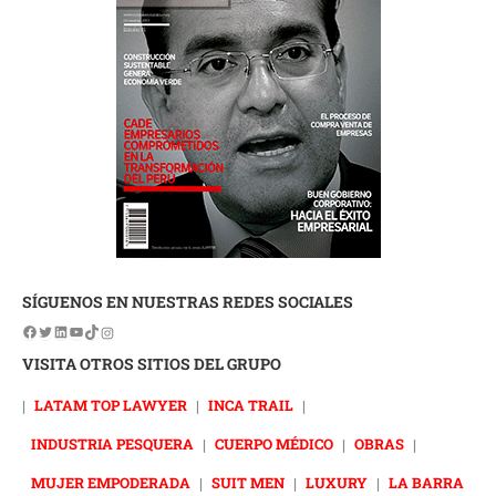
SÍGUENOS EN NUESTRAS REDES SOCIALES
VISITA OTROS SITIOS DEL GRUPO
|
LATAM TOP LAWYER
|
INCA TRAIL
|
INDUSTRIA PESQUERA
|
CUERPO MÉDICO
|
OBRAS
|
MUJER EMPODERADA
|
SUIT MEN
|
LUXURY
|
LA BARRA