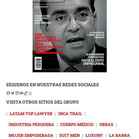
SÍGUENOS EN NUESTRAS REDES SOCIALES
VISITA OTROS SITIOS DEL GRUPO
|
LATAM TOP LAWYER
|
INCA TRAIL
|
INDUSTRIA PESQUERA
|
CUERPO MÉDICO
|
OBRAS
|
MUJER EMPODERADA
|
SUIT MEN
|
LUXURY
|
LA BARRA