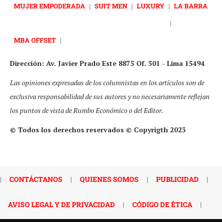
MUJER EMPODERADA
|
SUIT MEN
|
LUXURY
|
LA BARRA
|
MBA OFFSET
|
Dirección: Av. Javier Prado Este 8875 Of. 501 - Lima 15494
Las opiniones expresadas de los columnistas en los artículos son de
exclusiva responsabilidad de sus autores y no necesariamente reflejan
los puntos de vista de Rumbo Económico o del Editor.
© Todos los derechos reservados © Copyrigth 2023
|
CONTÁCTANOS
|
QUIENES SOMOS
|
PUBLICIDAD
|
AVISO LEGAL Y DE PRIVACIDAD
|
CÓDIGO DE ÉTICA
|