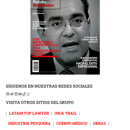
SÍGUENOS EN NUESTRAS REDES SOCIALES
VISITA OTROS SITIOS DEL GRUPO
|
LATAM TOP LAWYER
|
INCA TRAIL
|
INDUSTRIA PESQUERA
|
CUERPO MÉDICO
|
OBRAS
|