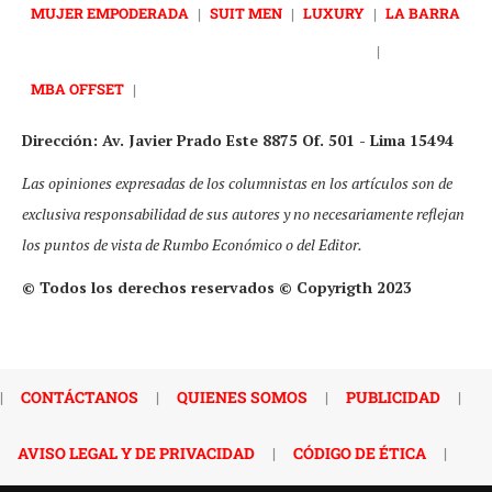
MUJER EMPODERADA
|
SUIT MEN
|
LUXURY
|
LA BARRA
|
MBA OFFSET
|
Dirección: Av. Javier Prado Este 8875 Of. 501 - Lima 15494
Las opiniones expresadas de los columnistas en los artículos son de
exclusiva responsabilidad de sus autores y no necesariamente reflejan
los puntos de vista de Rumbo Económico o del Editor.
© Todos los derechos reservados © Copyrigth 2023
|
CONTÁCTANOS
|
QUIENES SOMOS
|
PUBLICIDAD
|
AVISO LEGAL Y DE PRIVACIDAD
|
CÓDIGO DE ÉTICA
|