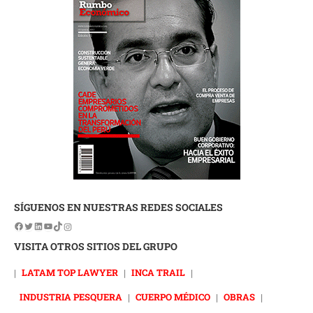
SÍGUENOS EN NUESTRAS REDES SOCIALES
VISITA OTROS SITIOS DEL GRUPO
|
LATAM TOP LAWYER
|
INCA TRAIL
|
INDUSTRIA PESQUERA
|
CUERPO MÉDICO
|
OBRAS
|