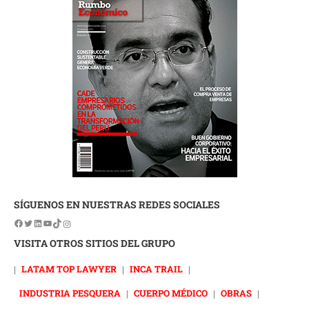
SÍGUENOS EN NUESTRAS REDES SOCIALES
VISITA OTROS SITIOS DEL GRUPO
|
LATAM TOP LAWYER
|
INCA TRAIL
|
INDUSTRIA PESQUERA
|
CUERPO MÉDICO
|
OBRAS
|