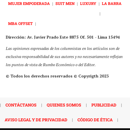
MUJER EMPODERADA
|
SUIT MEN
|
LUXURY
|
LA BARRA
|
MBA OFFSET
|
Dirección: Av. Javier Prado Este 8875 Of. 501 - Lima 15494
Las opiniones expresadas de los columnistas en los artículos son de
exclusiva responsabilidad de sus autores y no necesariamente reflejan
los puntos de vista de Rumbo Económico o del Editor.
© Todos los derechos reservados © Copyrigth 2023
|
CONTÁCTANOS
|
QUIENES SOMOS
|
PUBLICIDAD
|
AVISO LEGAL Y DE PRIVACIDAD
|
CÓDIGO DE ÉTICA
|