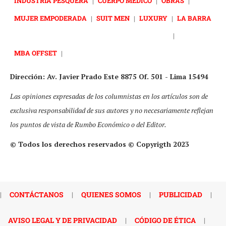
INDUSTRIA PESQUERA
|
CUERPO MÉDICO
|
OBRAS
|
MUJER EMPODERADA
|
SUIT MEN
|
LUXURY
|
LA BARRA
|
MBA OFFSET
|
Dirección: Av. Javier Prado Este 8875 Of. 501 - Lima 15494
Las opiniones expresadas de los columnistas en los artículos son de
exclusiva responsabilidad de sus autores y no necesariamente reflejan
los puntos de vista de Rumbo Económico o del Editor.
© Todos los derechos reservados © Copyrigth 2023
|
CONTÁCTANOS
|
QUIENES SOMOS
|
PUBLICIDAD
|
AVISO LEGAL Y DE PRIVACIDAD
|
CÓDIGO DE ÉTICA
|