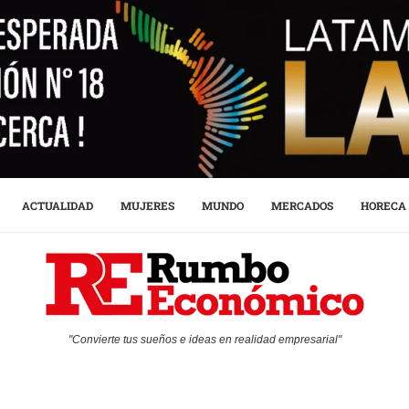
ACTUALIDAD
MUJERES
MUNDO
MERCADOS
HORECA
"Convierte tus sueños e ideas en realidad empresarial"