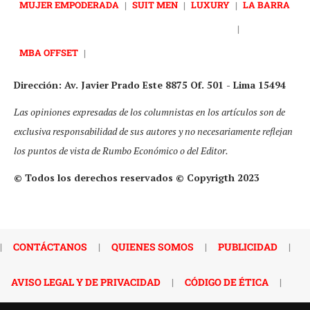
MUJER EMPODERADA
|
SUIT MEN
|
LUXURY
|
LA BARRA
|
MBA OFFSET
|
Dirección: Av. Javier Prado Este 8875 Of. 501 - Lima 15494
Las opiniones expresadas de los columnistas en los artículos son de
exclusiva responsabilidad de sus autores y no necesariamente reflejan
los puntos de vista de Rumbo Económico o del Editor.
© Todos los derechos reservados © Copyrigth 2023
|
CONTÁCTANOS
|
QUIENES SOMOS
|
PUBLICIDAD
|
AVISO LEGAL Y DE PRIVACIDAD
|
CÓDIGO DE ÉTICA
|