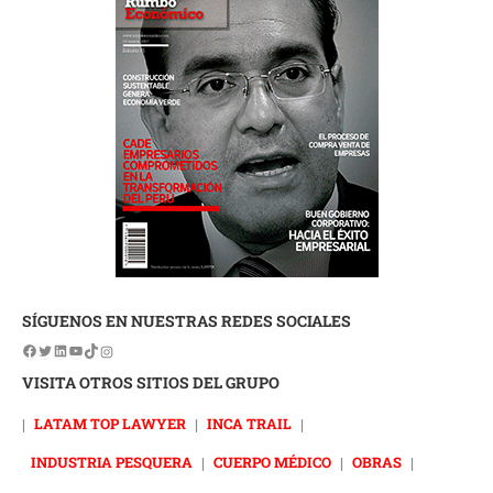
SÍGUENOS EN NUESTRAS REDES SOCIALES
VISITA OTROS SITIOS DEL GRUPO
|
LATAM TOP LAWYER
|
INCA TRAIL
|
INDUSTRIA PESQUERA
|
CUERPO MÉDICO
|
OBRAS
|