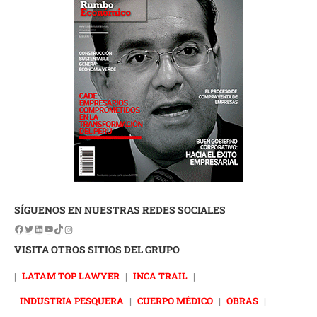
SÍGUENOS EN NUESTRAS REDES SOCIALES
VISITA OTROS SITIOS DEL GRUPO
|
LATAM TOP LAWYER
|
INCA TRAIL
|
INDUSTRIA PESQUERA
|
CUERPO MÉDICO
|
OBRAS
|