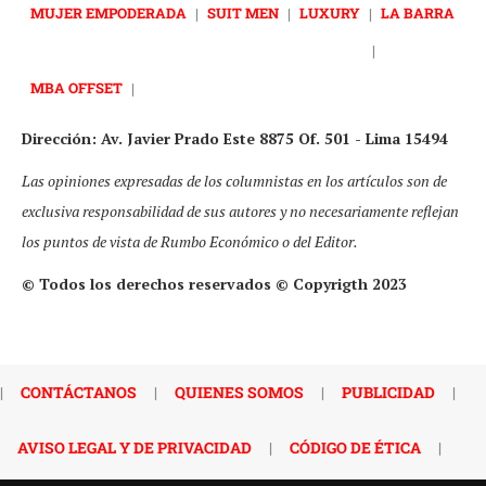
MUJER EMPODERADA
|
SUIT MEN
|
LUXURY
|
LA BARRA
|
MBA OFFSET
|
Dirección: Av. Javier Prado Este 8875 Of. 501 - Lima 15494
Las opiniones expresadas de los columnistas en los artículos son de
exclusiva responsabilidad de sus autores y no necesariamente reflejan
los puntos de vista de Rumbo Económico o del Editor.
© Todos los derechos reservados © Copyrigth 2023
|
CONTÁCTANOS
|
QUIENES SOMOS
|
PUBLICIDAD
|
AVISO LEGAL Y DE PRIVACIDAD
|
CÓDIGO DE ÉTICA
|