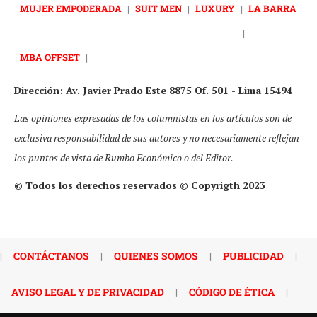
MUJER EMPODERADA
|
SUIT MEN
|
LUXURY
|
LA BARRA
|
MBA OFFSET
|
Dirección: Av. Javier Prado Este 8875 Of. 501 - Lima 15494
Las opiniones expresadas de los columnistas en los artículos son de
exclusiva responsabilidad de sus autores y no necesariamente reflejan
los puntos de vista de Rumbo Económico o del Editor.
© Todos los derechos reservados © Copyrigth 2023
|
CONTÁCTANOS
|
QUIENES SOMOS
|
PUBLICIDAD
|
AVISO LEGAL Y DE PRIVACIDAD
|
CÓDIGO DE ÉTICA
|