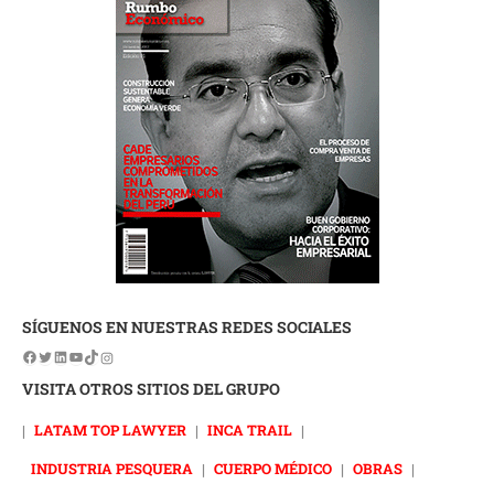
SÍGUENOS EN NUESTRAS REDES SOCIALES
VISITA OTROS SITIOS DEL GRUPO
|
LATAM TOP LAWYER
|
INCA TRAIL
|
INDUSTRIA PESQUERA
|
CUERPO MÉDICO
|
OBRAS
|