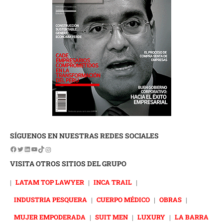
SÍGUENOS EN NUESTRAS REDES SOCIALES
VISITA OTROS SITIOS DEL GRUPO
|
LATAM TOP LAWYER
|
INCA TRAIL
|
INDUSTRIA PESQUERA
|
CUERPO MÉDICO
|
OBRAS
|
MUJER EMPODERADA
|
SUIT MEN
|
LUXURY
|
LA BARRA