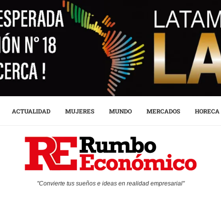
ACTUALIDAD
MUJERES
MUNDO
MERCADOS
HORECA
"Convierte tus sueños e ideas en realidad empresarial"