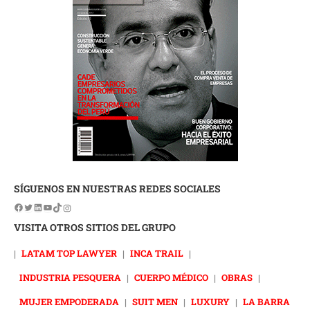
SÍGUENOS EN NUESTRAS REDES SOCIALES
VISITA OTROS SITIOS DEL GRUPO
|
LATAM TOP LAWYER
|
INCA TRAIL
|
INDUSTRIA PESQUERA
|
CUERPO MÉDICO
|
OBRAS
|
MUJER EMPODERADA
|
SUIT MEN
|
LUXURY
|
LA BARRA