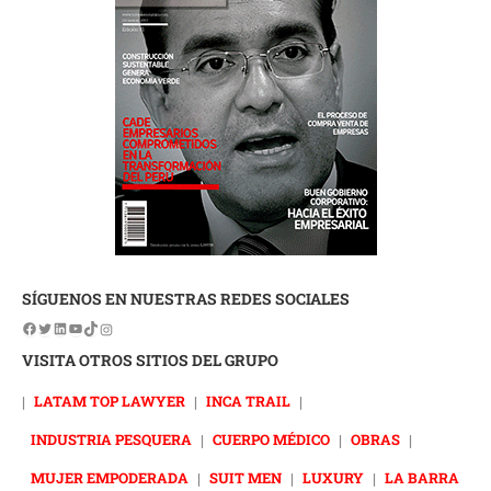
SÍGUENOS EN NUESTRAS REDES SOCIALES
VISITA OTROS SITIOS DEL GRUPO
|
LATAM TOP LAWYER
|
INCA TRAIL
|
INDUSTRIA PESQUERA
|
CUERPO MÉDICO
|
OBRAS
|
MUJER EMPODERADA
|
SUIT MEN
|
LUXURY
|
LA BARRA