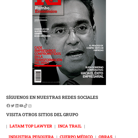
SÍGUENOS EN NUESTRAS REDES SOCIALES
VISITA OTROS SITIOS DEL GRUPO
|
LATAM TOP LAWYER
|
INCA TRAIL
|
INDUSTRIA PESQUERA
|
CUERPO MÉDICO
|
OBRAS
|