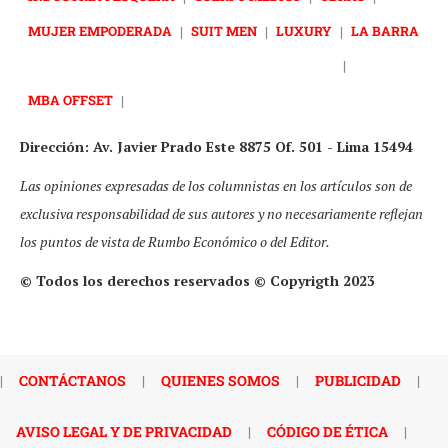
MUJER EMPODERADA
|
SUIT MEN
|
LUXURY
|
LA BARRA
|
MBA OFFSET
|
Dirección: Av. Javier Prado Este 8875 Of. 501 - Lima 15494
Las opiniones expresadas de los columnistas en los artículos son de
exclusiva responsabilidad de sus autores y no necesariamente reflejan
los puntos de vista de Rumbo Económico o del Editor.
© Todos los derechos reservados © Copyrigth 2023
|
CONTÁCTANOS
|
QUIENES SOMOS
|
PUBLICIDAD
|
AVISO LEGAL Y DE PRIVACIDAD
|
CÓDIGO DE ÉTICA
|