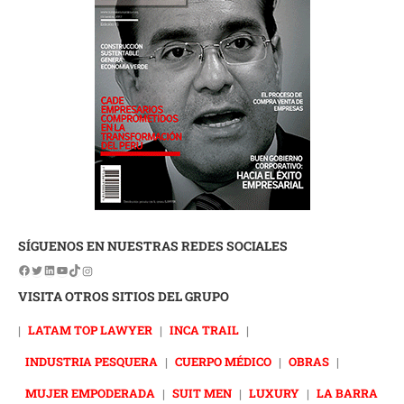
SÍGUENOS EN NUESTRAS REDES SOCIALES
VISITA OTROS SITIOS DEL GRUPO
|
LATAM TOP LAWYER
|
INCA TRAIL
|
INDUSTRIA PESQUERA
|
CUERPO MÉDICO
|
OBRAS
|
MUJER EMPODERADA
|
SUIT MEN
|
LUXURY
|
LA BARRA