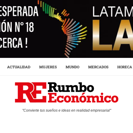
ACTUALIDAD
MUJERES
MUNDO
MERCADOS
HORECA
"Convierte tus sueños e ideas en realidad empresarial"