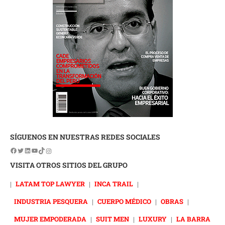
SÍGUENOS EN NUESTRAS REDES SOCIALES
VISITA OTROS SITIOS DEL GRUPO
|
LATAM TOP LAWYER
|
INCA TRAIL
|
INDUSTRIA PESQUERA
|
CUERPO MÉDICO
|
OBRAS
|
MUJER EMPODERADA
|
SUIT MEN
|
LUXURY
|
LA BARRA