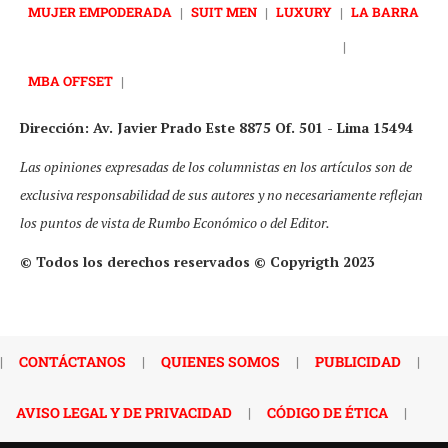
MUJER EMPODERADA
|
SUIT MEN
|
LUXURY
|
LA BARRA
|
MBA OFFSET
|
Dirección: Av. Javier Prado Este 8875 Of. 501 - Lima 15494
Las opiniones expresadas de los columnistas en los artículos son de
exclusiva responsabilidad de sus autores y no necesariamente reflejan
los puntos de vista de Rumbo Económico o del Editor.
© Todos los derechos reservados © Copyrigth 2023
|
CONTÁCTANOS
|
QUIENES SOMOS
|
PUBLICIDAD
|
AVISO LEGAL Y DE PRIVACIDAD
|
CÓDIGO DE ÉTICA
|