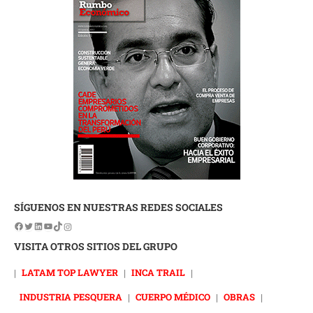
SÍGUENOS EN NUESTRAS REDES SOCIALES
VISITA OTROS SITIOS DEL GRUPO
|
LATAM TOP LAWYER
|
INCA TRAIL
|
INDUSTRIA PESQUERA
|
CUERPO MÉDICO
|
OBRAS
|