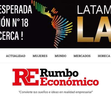
ACTUALIDAD
MUJERES
MUNDO
MERCADOS
HORECA
"Convierte tus sueños e ideas en realidad empresarial"