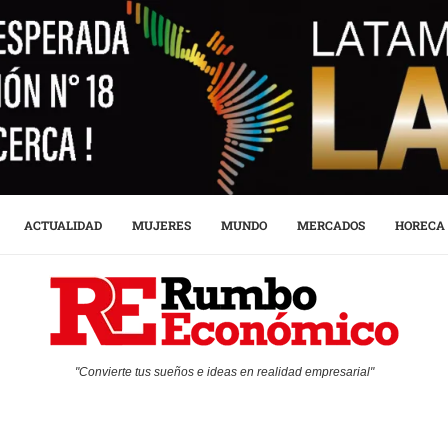
ACTUALIDAD
MUJERES
MUNDO
MERCADOS
HORECA
"Convierte tus sueños e ideas en realidad empresarial"