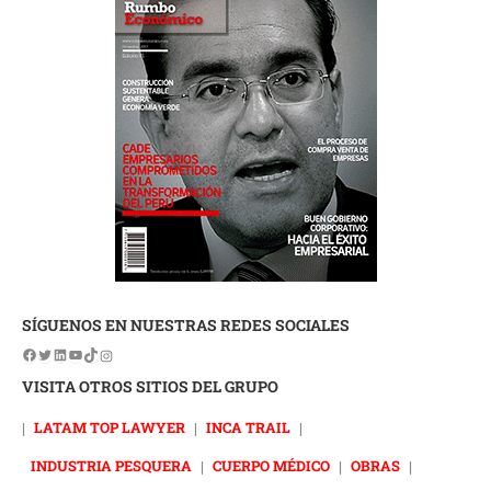
SÍGUENOS EN NUESTRAS REDES SOCIALES
VISITA OTROS SITIOS DEL GRUPO
|
LATAM TOP LAWYER
|
INCA TRAIL
|
INDUSTRIA PESQUERA
|
CUERPO MÉDICO
|
OBRAS
|