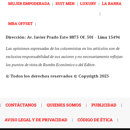
MUJER EMPODERADA
|
SUIT MEN
|
LUXURY
|
LA BARRA
|
MBA OFFSET
|
Dirección: Av. Javier Prado Este 8875 Of. 501 - Lima 15494
Las opiniones expresadas de los columnistas en los artículos son de
exclusiva responsabilidad de sus autores y no necesariamente reflejan
los puntos de vista de Rumbo Económico o del Editor.
© Todos los derechos reservados © Copyrigth 2023
|
CONTÁCTANOS
|
QUIENES SOMOS
|
PUBLICIDAD
|
AVISO LEGAL Y DE PRIVACIDAD
|
CÓDIGO DE ÉTICA
|