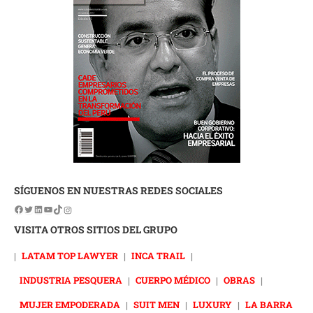
SÍGUENOS EN NUESTRAS REDES SOCIALES
VISITA OTROS SITIOS DEL GRUPO
|
LATAM TOP LAWYER
|
INCA TRAIL
|
INDUSTRIA PESQUERA
|
CUERPO MÉDICO
|
OBRAS
|
MUJER EMPODERADA
|
SUIT MEN
|
LUXURY
|
LA BARRA