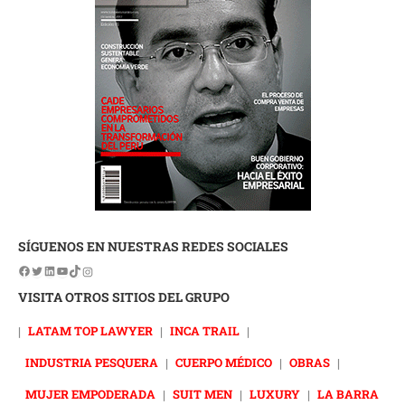
SÍGUENOS EN NUESTRAS REDES SOCIALES
VISITA OTROS SITIOS DEL GRUPO
|
LATAM TOP LAWYER
|
INCA TRAIL
|
INDUSTRIA PESQUERA
|
CUERPO MÉDICO
|
OBRAS
|
MUJER EMPODERADA
|
SUIT MEN
|
LUXURY
|
LA BARRA