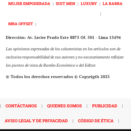
MUJER EMPODERADA
|
SUIT MEN
|
LUXURY
|
LA BARRA
|
MBA OFFSET
|
Dirección: Av. Javier Prado Este 8875 Of. 501 - Lima 15494
Las opiniones expresadas de los columnistas en los artículos son de
exclusiva responsabilidad de sus autores y no necesariamente reflejan
los puntos de vista de Rumbo Económico o del Editor.
© Todos los derechos reservados © Copyrigth 2023
|
CONTÁCTANOS
|
QUIENES SOMOS
|
PUBLICIDAD
|
AVISO LEGAL Y DE PRIVACIDAD
|
CÓDIGO DE ÉTICA
|