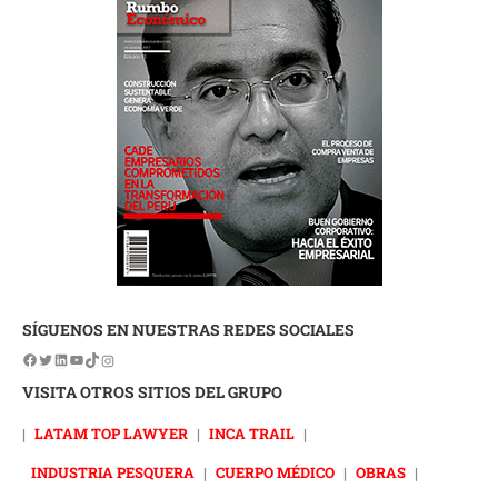
SÍGUENOS EN NUESTRAS REDES SOCIALES
VISITA OTROS SITIOS DEL GRUPO
|
LATAM TOP LAWYER
|
INCA TRAIL
|
INDUSTRIA PESQUERA
|
CUERPO MÉDICO
|
OBRAS
|