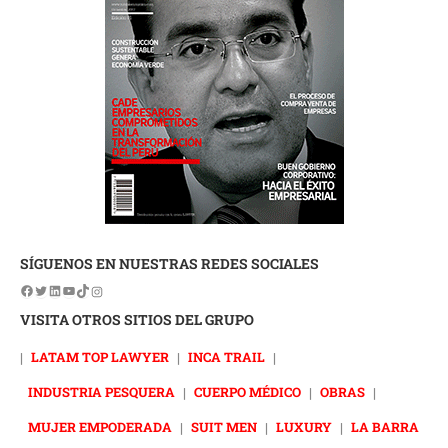
SÍGUENOS EN NUESTRAS REDES SOCIALES
VISITA OTROS SITIOS DEL GRUPO
|
LATAM TOP LAWYER
|
INCA TRAIL
|
INDUSTRIA PESQUERA
|
CUERPO MÉDICO
|
OBRAS
|
MUJER EMPODERADA
|
SUIT MEN
|
LUXURY
|
LA BARRA