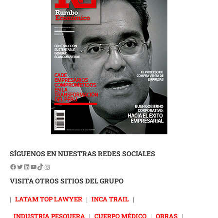
SÍGUENOS EN NUESTRAS REDES SOCIALES
VISITA OTROS SITIOS DEL GRUPO
|
LATAM TOP LAWYER
|
INCA TRAIL
|
INDUSTRIA PESQUERA
|
CUERPO MÉDICO
|
OBRAS
|