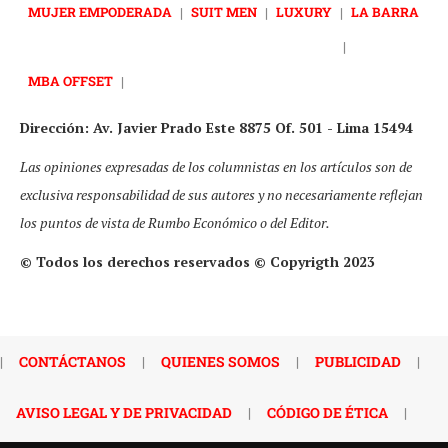
MUJER EMPODERADA
|
SUIT MEN
|
LUXURY
|
LA BARRA
|
MBA OFFSET
|
Dirección: Av. Javier Prado Este 8875 Of. 501 - Lima 15494
Las opiniones expresadas de los columnistas en los artículos son de
exclusiva responsabilidad de sus autores y no necesariamente reflejan
los puntos de vista de Rumbo Económico o del Editor.
© Todos los derechos reservados © Copyrigth 2023
|
CONTÁCTANOS
|
QUIENES SOMOS
|
PUBLICIDAD
|
AVISO LEGAL Y DE PRIVACIDAD
|
CÓDIGO DE ÉTICA
|