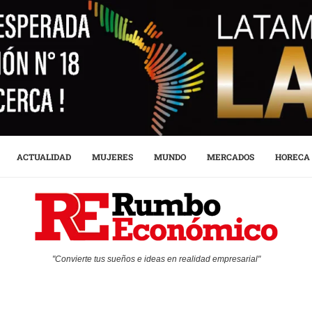
ACTUALIDAD
MUJERES
MUNDO
MERCADOS
HORECA
"Convierte tus sueños e ideas en realidad empresarial"