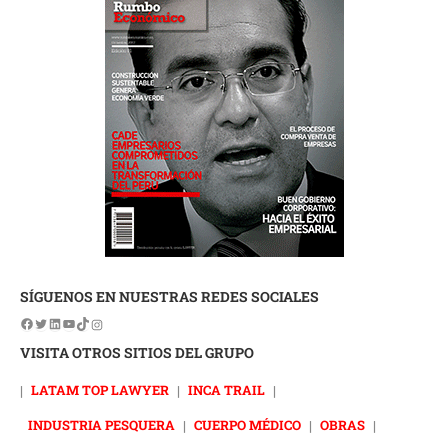
SÍGUENOS EN NUESTRAS REDES SOCIALES
VISITA OTROS SITIOS DEL GRUPO
|
LATAM TOP LAWYER
|
INCA TRAIL
|
INDUSTRIA PESQUERA
|
CUERPO MÉDICO
|
OBRAS
|