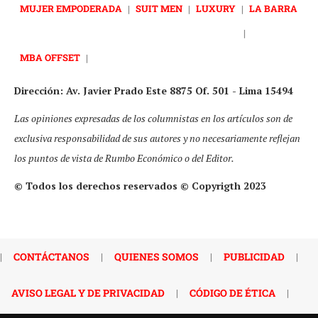
MUJER EMPODERADA
|
SUIT MEN
|
LUXURY
|
LA BARRA
|
MBA OFFSET
|
Dirección: Av. Javier Prado Este 8875 Of. 501 - Lima 15494
Las opiniones expresadas de los columnistas en los artículos son de
exclusiva responsabilidad de sus autores y no necesariamente reflejan
los puntos de vista de Rumbo Económico o del Editor.
© Todos los derechos reservados © Copyrigth 2023
|
CONTÁCTANOS
|
QUIENES SOMOS
|
PUBLICIDAD
|
AVISO LEGAL Y DE PRIVACIDAD
|
CÓDIGO DE ÉTICA
|