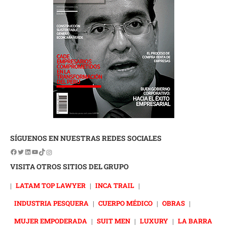
SÍGUENOS EN NUESTRAS REDES SOCIALES
VISITA OTROS SITIOS DEL GRUPO
|
LATAM TOP LAWYER
|
INCA TRAIL
|
INDUSTRIA PESQUERA
|
CUERPO MÉDICO
|
OBRAS
|
MUJER EMPODERADA
|
SUIT MEN
|
LUXURY
|
LA BARRA