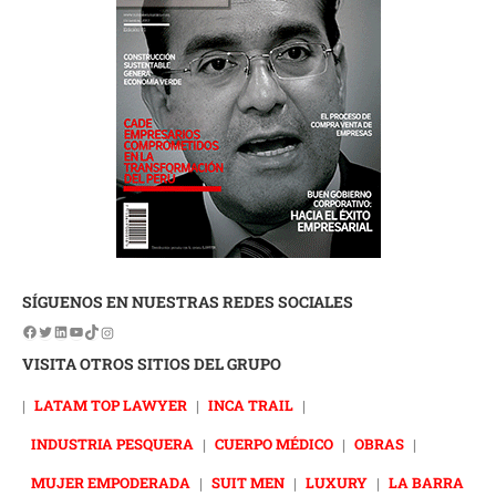
SÍGUENOS EN NUESTRAS REDES SOCIALES
VISITA OTROS SITIOS DEL GRUPO
|
LATAM TOP LAWYER
|
INCA TRAIL
|
INDUSTRIA PESQUERA
|
CUERPO MÉDICO
|
OBRAS
|
MUJER EMPODERADA
|
SUIT MEN
|
LUXURY
|
LA BARRA