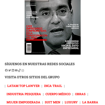
SÍGUENOS EN NUESTRAS REDES SOCIALES
VISITA OTROS SITIOS DEL GRUPO
|
LATAM TOP LAWYER
|
INCA TRAIL
|
INDUSTRIA PESQUERA
|
CUERPO MÉDICO
|
OBRAS
|
MUJER EMPODERADA
|
SUIT MEN
|
LUXURY
|
LA BARRA