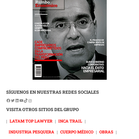
SÍGUENOS EN NUESTRAS REDES SOCIALES
VISITA OTROS SITIOS DEL GRUPO
|
LATAM TOP LAWYER
|
INCA TRAIL
|
INDUSTRIA PESQUERA
|
CUERPO MÉDICO
|
OBRAS
|