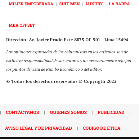
MUJER EMPODERADA
|
SUIT MEN
|
LUXURY
|
LA BARRA
|
MBA OFFSET
|
Dirección: Av. Javier Prado Este 8875 Of. 501 - Lima 15494
Las opiniones expresadas de los columnistas en los artículos son de
exclusiva responsabilidad de sus autores y no necesariamente reflejan
los puntos de vista de Rumbo Económico o del Editor.
© Todos los derechos reservados © Copyrigth 2023
|
CONTÁCTANOS
|
QUIENES SOMOS
|
PUBLICIDAD
|
AVISO LEGAL Y DE PRIVACIDAD
|
CÓDIGO DE ÉTICA
|