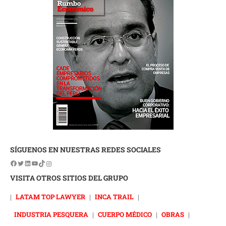
SÍGUENOS EN NUESTRAS REDES SOCIALES
VISITA OTROS SITIOS DEL GRUPO
|
LATAM TOP LAWYER
|
INCA TRAIL
|
INDUSTRIA PESQUERA
|
CUERPO MÉDICO
|
OBRAS
|