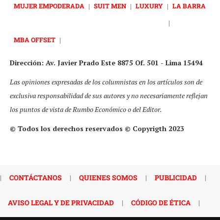
MUJER EMPODERADA
|
SUIT MEN
|
LUXURY
|
LA BARRA
|
MBA OFFSET
|
Dirección: Av. Javier Prado Este 8875 Of. 501 - Lima 15494
Las opiniones expresadas de los columnistas en los artículos son de
exclusiva responsabilidad de sus autores y no necesariamente reflejan
los puntos de vista de Rumbo Económico o del Editor.
© Todos los derechos reservados © Copyrigth 2023
|
CONTÁCTANOS
|
QUIENES SOMOS
|
PUBLICIDAD
|
AVISO LEGAL Y DE PRIVACIDAD
|
CÓDIGO DE ÉTICA
|