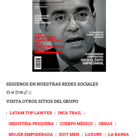
SÍGUENOS EN NUESTRAS REDES SOCIALES
VISITA OTROS SITIOS DEL GRUPO
|
LATAM TOP LAWYER
|
INCA TRAIL
|
INDUSTRIA PESQUERA
|
CUERPO MÉDICO
|
OBRAS
|
MUJER EMPODERADA
|
SUIT MEN
|
LUXURY
|
LA BARRA