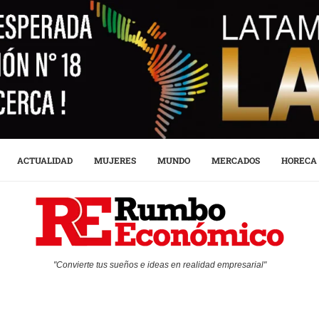
ACTUALIDAD
MUJERES
MUNDO
MERCADOS
HORECA
"Convierte tus sueños e ideas en realidad empresarial"