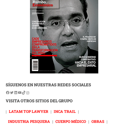
SÍGUENOS EN NUESTRAS REDES SOCIALES
VISITA OTROS SITIOS DEL GRUPO
|
LATAM TOP LAWYER
|
INCA TRAIL
|
INDUSTRIA PESQUERA
|
CUERPO MÉDICO
|
OBRAS
|