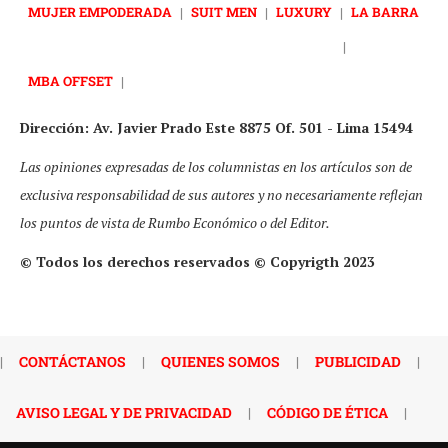
MUJER EMPODERADA
|
SUIT MEN
|
LUXURY
|
LA BARRA
|
MBA OFFSET
|
Dirección: Av. Javier Prado Este 8875 Of. 501 - Lima 15494
Las opiniones expresadas de los columnistas en los artículos son de
exclusiva responsabilidad de sus autores y no necesariamente reflejan
los puntos de vista de Rumbo Económico o del Editor.
© Todos los derechos reservados © Copyrigth 2023
|
CONTÁCTANOS
|
QUIENES SOMOS
|
PUBLICIDAD
|
AVISO LEGAL Y DE PRIVACIDAD
|
CÓDIGO DE ÉTICA
|