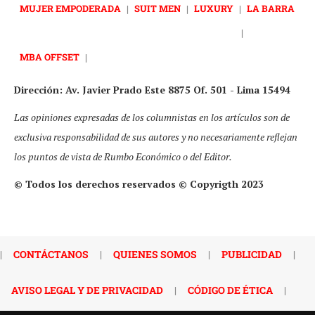
MUJER EMPODERADA
|
SUIT MEN
|
LUXURY
|
LA BARRA
|
MBA OFFSET
|
Dirección: Av. Javier Prado Este 8875 Of. 501 - Lima 15494
Las opiniones expresadas de los columnistas en los artículos son de
exclusiva responsabilidad de sus autores y no necesariamente reflejan
los puntos de vista de Rumbo Económico o del Editor.
© Todos los derechos reservados © Copyrigth 2023
|
CONTÁCTANOS
|
QUIENES SOMOS
|
PUBLICIDAD
|
AVISO LEGAL Y DE PRIVACIDAD
|
CÓDIGO DE ÉTICA
|