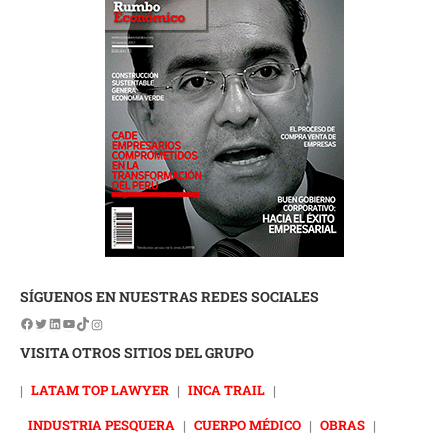
SÍGUENOS EN NUESTRAS REDES SOCIALES
VISITA OTROS SITIOS DEL GRUPO
|
LATAM TOP LAWYER
|
INCA TRAIL
|
INDUSTRIA PESQUERA
|
CUERPO MÉDICO
|
OBRAS
|