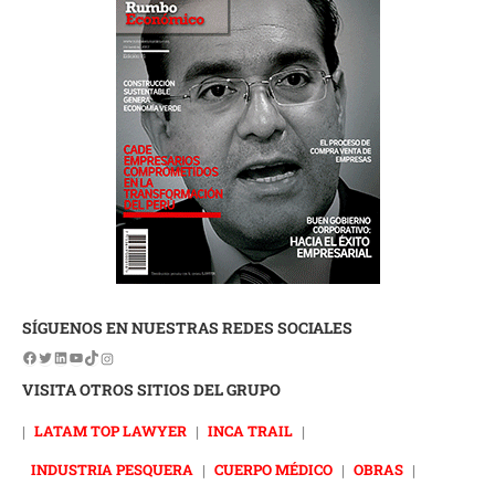
SÍGUENOS EN NUESTRAS REDES SOCIALES
VISITA OTROS SITIOS DEL GRUPO
|
LATAM TOP LAWYER
|
INCA TRAIL
|
INDUSTRIA PESQUERA
|
CUERPO MÉDICO
|
OBRAS
|