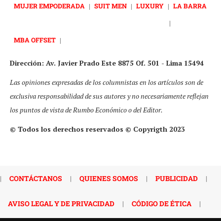
MUJER EMPODERADA
|
SUIT MEN
|
LUXURY
|
LA BARRA
|
MBA OFFSET
|
Dirección: Av. Javier Prado Este 8875 Of. 501 - Lima 15494
Las opiniones expresadas de los columnistas en los artículos son de
exclusiva responsabilidad de sus autores y no necesariamente reflejan
los puntos de vista de Rumbo Económico o del Editor.
© Todos los derechos reservados © Copyrigth 2023
|
CONTÁCTANOS
|
QUIENES SOMOS
|
PUBLICIDAD
|
AVISO LEGAL Y DE PRIVACIDAD
|
CÓDIGO DE ÉTICA
|