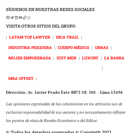
SÍGUENOS EN NUESTRAS REDES SOCIALES
VISITA OTROS SITIOS DEL GRUPO
|
LATAM TOP LAWYER
|
INCA TRAIL
|
INDUSTRIA PESQUERA
|
CUERPO MÉDICO
|
OBRAS
|
MUJER EMPODERADA
|
SUIT MEN
|
LUXURY
|
LA BARRA
|
MBA OFFSET
|
Dirección: Av. Javier Prado Este 8875 Of. 501 - Lima 15494
Las opiniones expresadas de los columnistas en los artículos son de
exclusiva responsabilidad de sus autores y no necesariamente reflejan
los puntos de vista de Rumbo Económico o del Editor.
© Todos los derechos reservados © Copyrigth 2023