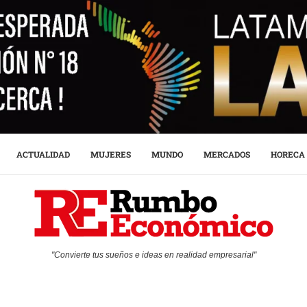
ACTUALIDAD
MUJERES
MUNDO
MERCADOS
HORECA
"Convierte tus sueños e ideas en realidad empresarial"