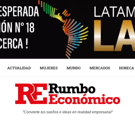
ACTUALIDAD
MUJERES
MUNDO
MERCADOS
HORECA
"Convierte tus sueños e ideas en realidad empresarial"