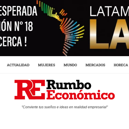
ACTUALIDAD
MUJERES
MUNDO
MERCADOS
HORECA
"Convierte tus sueños e ideas en realidad empresarial"